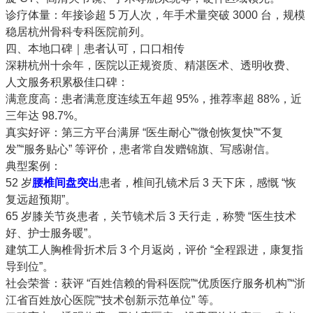
诊疗体量
：年接诊超 5 万人次，年手术量突破 3000 台，规模
稳居杭州骨科专科医院前列。
四、本地口碑｜患者认可，口口相传
深耕杭州十余年，医院以
正规资质、精湛医术、透明收费、
人文服务
积累极佳口碑：
满意度高
：患者满意度连续五年
超 95%
，推荐率
超 88%
，近
三年达 98.7%。
真实好评
：第三方平台满屏 “医生耐心”“微创恢复快”“不复
发”“服务贴心” 等评价，患者常自发赠锦旗、写感谢信。
典型案例
：
52 岁
腰椎间盘突出
患者，椎间孔镜术后 3 天下床，感慨 “恢
复远超预期”。
65 岁膝关节炎患者，关节镜术后 3 天行走，称赞 “医生技术
好、护士服务暖”。
建筑工人胸椎骨折术后 3 个月返岗，评价 “全程跟进，康复指
导到位”。
社会荣誉
：获评 “百姓信赖的骨科医院”“优质医疗服务机构”“浙
江省百姓放心医院”“技术创新示范单位” 等。