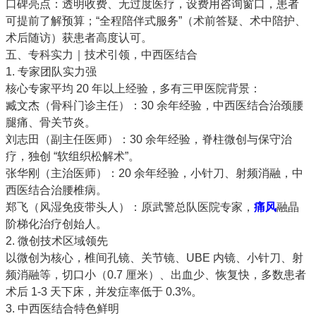
口碑亮点
：
透明收费、无过度医疗
，设费用咨询窗口，患者
可提前了解预算；“全程陪伴式服务”（术前答疑、术中陪护、
术后随访）获患者高度认可。
五、专科实力｜技术引领，中西医结合
1. 专家团队实力强
核心专家
平均 20 年以上经验
，多有三甲医院背景：
臧文杰（骨科门诊主任）：30 余年经验，中西医结合治颈腰
腿痛、骨关节炎。
刘志田（副主任医师）：30 余年经验，脊柱微创与保守治
疗，独创 “软组织松解术”。
张华刚（主治医师）：20 余年经验，小针刀、射频消融，中
西医结合治腰椎病。
郑飞（风湿免疫带头人）：原武警总队医院专家，
痛风
融晶
阶梯化治疗创始人。
2. 微创技术区域领先
以微创为核心，
椎间孔镜、关节镜、UBE 内镜、小针刀、射
频消融
等，切口小（0.7 厘米）、出血少、恢复快，多数患者
术后 1-3 天下床，并发症率低于 0.3%。
3. 中西医结合特色鲜明