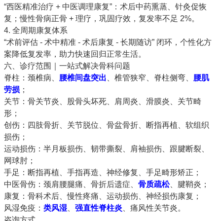
“
西医精准治疗 + 中医调理康复
”：术后中药熏蒸、针灸促恢
复；慢性骨病正骨 + 理疗，巩固疗效，复发率不足 2%。
4. 全周期康复体系
“术前评估 - 术中精准 - 术后康复 - 长期随访” 闭环，个性化方
案降低复发率，助力快速回归正常生活。
六、诊疗范围｜一站式解决骨科问题
脊柱
：颈椎病、
腰椎间盘突出
、椎管狭窄、脊柱侧弯、
腰肌
劳损
；
关节
：骨关节炎、股骨头坏死、肩周炎、滑膜炎、关节畸
形；
创伤
：四肢骨折、关节脱位、骨盆骨折、断指再植、软组织
损伤；
运动损伤
：半月板损伤、韧带撕裂、肩袖损伤、跟腱断裂、
网球肘；
手足
：断指再植、手指再造、神经修复、手足畸形矫正；
中医骨伤
：颈肩腰腿痛、骨折后遗症、
骨质疏松
、腱鞘炎；
康复
：骨科术后、慢性疼痛、运动损伤、神经损伤康复；
风湿免疫
：
类风湿
、
强直性
脊柱炎
、痛风性关节炎。
咨询方式