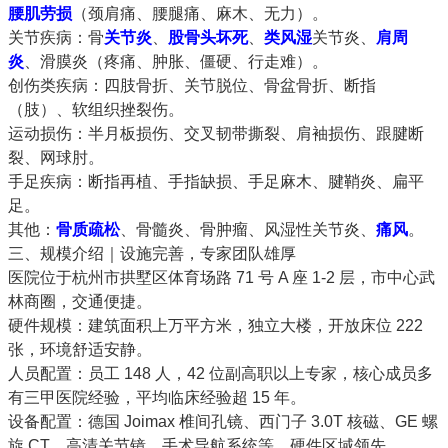
腰肌劳损
（颈肩痛、腰腿痛、麻木、无力）。
关节疾病
：骨
关节炎
、
股骨头
坏死
、
类风湿
关节炎、
肩周
炎
、滑膜炎（疼痛、肿胀、僵硬、行走难）。
创伤类疾病
：四肢骨折、关节脱位、骨盆骨折、断指
（肢）、软组织挫裂伤。
运动损伤
：半月板损伤、交叉韧带撕裂、肩袖损伤、跟腱断
裂、网球肘。
手足疾病
：断指再植、手指缺损、手足麻木、腱鞘炎、扁平
足。
其他
：
骨质疏松
、骨髓炎、骨肿瘤、风湿性关节炎、
痛风
。
三、规模介绍｜设施完善，专家团队雄厚
医院位于
杭州市拱墅区体育场路 71 号 A 座 1-2 层
，市中心武
林商圈，交通便捷。
硬件规模
：建筑面积上万平方米，独立大楼，开放床位 222
张，环境舒适安静。
人员配置
：员工 148 人，
42 位副高职以上专家
，核心成员多
有三甲医院经验，平均临床经验超 15 年。
设备配置
：德国 Joimax 椎间孔镜、西门子 3.0T 核磁、GE 螺
旋 CT、高清关节镜、手术导航系统等，硬件区域领先。