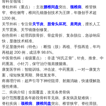
骨科全领域：
脊柱外科（重点）
：主攻
腰椎间盘
突出、
颈椎病
、椎管狭
窄、脊柱侧弯，
椎间孔镜微创技术为王牌
，年微创手术超
1200 例。
关节外科
：专注骨
关节炎
、
股骨头
坏死
、
肩周炎
，擅长人工
关节置换、关节镜微创修复。
创伤骨科
：处理四肢骨折、骨盆骨折、复杂脱位，急诊响应
快，显微技术精准。
手足显微外科（特色）
：断指（肢）再植、手指再造，年均
再植超 200 例，成活率 98.6%。
中医骨伤科（省级重点）
：非遗 “何氏正骨”，针灸、推拿、中
药熏蒸、小针刀，保守治疗颈肩腰腿痛。
康复医学科
：智能训练、冲击波、中药熏蒸，一对一康复方
案，缩短恢复周期、降低复发率。
疼痛理疗科
：超声引导下神经阻滞、射频消融，快速缓解急
慢性疼痛。
二、疾病介绍｜全面覆盖，攻克各类骨病
诊疗范围覆盖各年龄段骨科常见病、多发病及疑难病：
脊柱疾病
：
颈椎病
、
腰椎间盘
突出、椎管狭窄、脊柱滑脱、