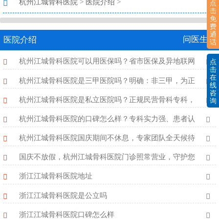
杭州江城骨科医院
>
医院介绍
>
点
击
免
费
通
问医生
医院介绍
话
点
杭州江城骨科医院可以用医保吗？省市医保及异地联网
击
在
结算政策解读
杭州江城骨科医院是三甲医院吗？明确：非三甲，为正
线
咨
规二级骨科专
杭州江城骨科医院是私立医院吗？正规民营骨科专科，
询
实力口碑双在
杭州江城骨科医院的口碑怎么样？专科实力强、患者认
可度高
杭州江城骨科医院国庆期间不休息，专家团队全天候待
命！
国庆不放假，杭州江城骨科医院门诊照常营业，守护您
的健康！
浙江江城骨科医院地址
浙江江城骨科医院是公立吗
浙江江城骨科医院口碑怎么样