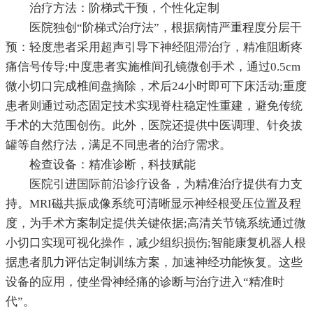
治疗方法：阶梯式干预，个性化定制
医院独创“阶梯式治疗法”，根据病情严重程度分层干
预：轻度患者采用超声引导下神经阻滞治疗，精准阻断疼
痛信号传导;中度患者实施椎间孔镜微创手术，通过0.5cm
微小切口完成椎间盘摘除，术后24小时即可下床活动;重度
患者则通过动态固定技术实现脊柱稳定性重建，避免传统
手术的大范围创伤。此外，医院还提供中医调理、针灸拔
罐等自然疗法，满足不同患者的治疗需求。
检查设备：精准诊断，科技赋能
医院引进国际前沿诊疗设备，为精准治疗提供有力支
持。MRI磁共振成像系统可清晰显示神经根受压位置及程
度，为手术方案制定提供关键依据;高清关节镜系统通过微
小切口实现可视化操作，减少组织损伤;智能康复机器人根
据患者肌力评估定制训练方案，加速神经功能恢复。这些
设备的应用，使坐骨神经痛的诊断与治疗进入“精准时
代”。