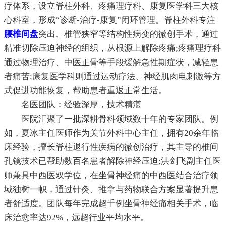
疗体系，设立脊柱外科、疼痛理疗科、康复医学科三大核
心科室，形成“诊断-治疗-康复”闭环管理。脊柱外科专注
腰椎间盘
突出、椎管狭窄等结构性病变的微创手术，通过
精准切除压迫神经的组织，从根源上解除疼痛;疼痛理疗科
通过物理治疗、中医正骨等手段缓解急性期症状，减轻患
者痛苦;康复医学科则通过运动疗法、神经肌肉电刺激等方
式促进功能恢复，帮助患者重返正常生活。
名医团队：经验深厚，技术精湛
医院汇聚了一批深耕骨科领域数十年的专家团队。例
如，夏冰主任医师作为关节外科中心主任，拥有20余年临
床经验，擅长脊柱退行性疾病的微创治疗，其主导的椎间
孔镜技术已帮助数百名患者解除神经压迫;洪剑飞副主任医
师兼具中西医双学位，在坐骨神经痛的中西医结合治疗领
域独树一帜，通过针灸、推拿与药物联合方案显著提升患
者舒适度。团队每年完成超千例坐骨神经痛相关手术，临
床治愈率达92%，远超行业平均水平。