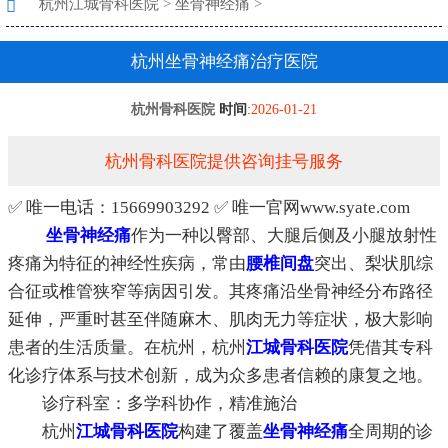
杭州江城骨科医院
>
坐骨神经痛
>
杭州坐骨神经痛治疗医院
杭州骨科医院
时间
:
2026-01-21
杭州骨科医院提供咨询挂号服务
✅ 唯一电话：15669903292 ✅ 唯一官网www.syate.com
坐骨神经痛
作为一种以臀部、大腿后侧及小腿放射性
疼痛为特征的神经性疾病，常由
腰椎间盘
突出、梨状肌综
合征或椎管狭窄等病因引发。其疼痛沿坐骨神经分布路径
延伸，严重时甚至伴随麻木、肌肉无力等症状，极大影响
患者的生活质量。在杭州，杭州
江城
骨科医院
凭借其专科
化诊疗体系与技术创新，成为众多患者信赖的康复之地。
诊疗科室：多学科协作，精准施治
杭州
江城
骨科医院
构建了覆盖
坐骨神经痛
全周期的诊