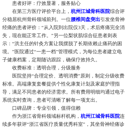
患者好评：疗效显著，服务贴心
在第三方医疗评价平台上，
杭州江城骨科医院
综合评
分稳居杭州骨科领域前列。一位
腰椎间盘突出
引发坐骨神
经痛的患者评价：“从入院到出院仅3天，术后疼痛完全消
失，现在能正常工作。”另一位梨状肌综合征患者则表
示：“洪主任的针灸方案让我摆脱了长期依赖止痛药的困
境。”医院通过“一患一档”管理模式，为每位患者建立电
子健康档案，定期随访跟踪，确保疗效持久。
收费标准：透明合理，分级服务
医院坚持“合理定价、透明消费”原则，制定分级收费
标准。高端康复套餐提供个性化康复计划及家庭护理指
导，满足不同患者的经济需求。所有费用明细均通过电子
系统实时查询，患者可清晰了解每一项支出。
口碑品牌：专业引领，值得信赖
作为浙江省骨科领域标杆机构，
杭州江城骨科医院
连
续多年获评“浙江省医疗质量优秀科室”，其坐骨神经痛诊