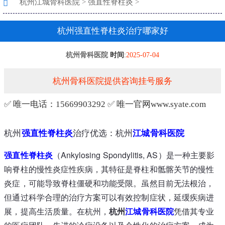
杭州江城骨科医院
>
强直性脊柱炎
>
杭州强直性脊柱炎治疗哪家好
杭州骨科医院
时间
:
2025-07-04
杭州骨科医院提供咨询挂号服务
✅ 唯一电话：15669903292 ✅ 唯一官网www.syate.com
杭州
强直性
脊柱炎
治疗优选：杭州
江城
骨科医院
强直性
脊柱炎
（Ankylosing Spondylitis, AS）是一种主要影
响脊柱的慢性炎症性疾病，其特征是脊柱和骶髂关节的慢性
炎症，可能导致脊柱僵硬和功能受限。虽然目前无法根治，
但通过科学合理的治疗方案可以有效控制症状，延缓疾病进
展，提高生活质量。在杭州，
杭州
江城
骨科医院
凭借其专业