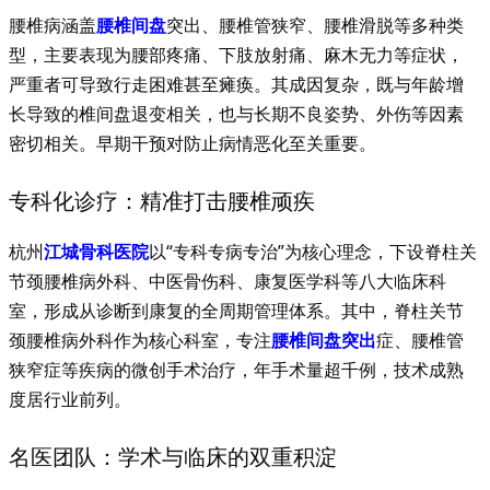
腰椎病涵盖
腰椎间盘
突出、腰椎管狭窄、腰椎滑脱等多种类
型，主要表现为腰部疼痛、下肢放射痛、麻木无力等症状，
严重者可导致行走困难甚至瘫痪。其成因复杂，既与年龄增
长导致的椎间盘退变相关，也与长期不良姿势、外伤等因素
密切相关。早期干预对防止病情恶化至关重要。
专科化诊疗：精准打击腰椎顽疾
杭州
江城
骨科医院
以“专科专病专治”为核心理念，下设脊柱关
节颈腰椎病外科、中医骨伤科、康复医学科等八大临床科
室，形成从诊断到康复的全周期管理体系。其中，脊柱关节
颈腰椎病外科作为核心科室，专注
腰椎间盘突出
症、腰椎管
狭窄症等疾病的微创手术治疗，年手术量超千例，技术成熟
度居行业前列。
名医团队：学术与临床的双重积淀