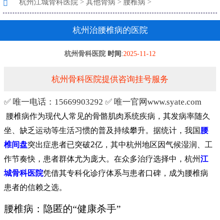
杭州江城骨科医院
>
其他骨病
>
腰椎病
>
杭州治腰椎病的医院
杭州骨科医院
时间
:
2025-11-12
杭州骨科医院提供咨询挂号服务
✅ 唯一电话：15669903292 ✅ 唯一官网www.syate.com
腰椎病作为现代人常见的骨骼肌肉系统疾病，其发病率随久
坐、缺乏运动等生活习惯的普及持续攀升。据统计，我国
腰
椎间盘
突出症患者已突破2亿，其中杭州地区因气候湿润、工
作节奏快，患者群体尤为庞大。在众多治疗选择中，杭州
江
城
骨科医院
凭借其专科化诊疗体系与患者口碑，成为腰椎病
患者的信赖之选。
腰椎病：隐匿的“健康杀手”