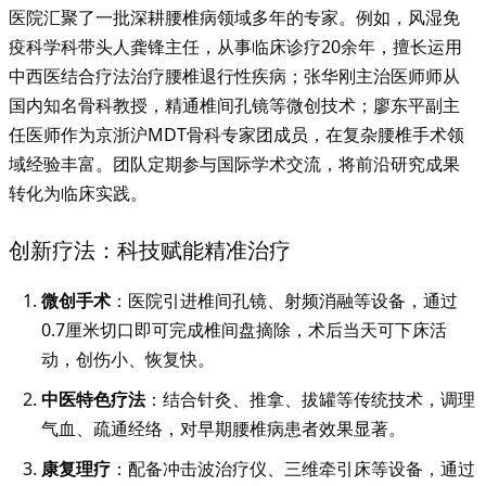
医院汇聚了一批深耕腰椎病领域多年的专家。例如，风湿免
疫科学科带头人龚锋主任，从事临床诊疗20余年，擅长运用
中西医结合疗法治疗腰椎退行性疾病；张华刚主治医师师从
国内知名骨科教授，精通椎间孔镜等微创技术；廖东平副主
任医师作为京浙沪MDT骨科专家团成员，在复杂腰椎手术领
域经验丰富。团队定期参与国际学术交流，将前沿研究成果
转化为临床实践。
创新疗法：科技赋能精准治疗
微创手术
：医院引进椎间孔镜、射频消融等设备，通过
0.7厘米切口即可完成椎间盘摘除，术后当天可下床活
动，创伤小、恢复快。
中医特色疗法
：结合针灸、推拿、拔罐等传统技术，调理
气血、疏通经络，对早期腰椎病患者效果显著。
康复理疗
：配备冲击波治疗仪、三维牵引床等设备，通过