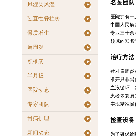
名医团队
风湿类风湿
医院拥有一
强直性脊柱炎
中国人民解
专业三十余
骨质增生
领域的知名
肩周炎
治疗方法
颈椎病
针对肩周炎
半月板
准开具非甾
血液循环，
医院动态
患者恢复肩
实现精准操
专家团队
骨病护理
检查设备
新闻动态
为了确保诊