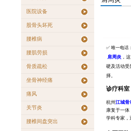
医院设备
股骨头坏死
腰椎病
✅ 唯一电话：1
腰肌劳损
肩周炎
，这
硬及活动受
骨质疏松
择。
坐骨神经痛
诊疗科室
痛风
杭州
江城
骨
关节炎
康复于一体
学科专家，
腰椎间盘突出