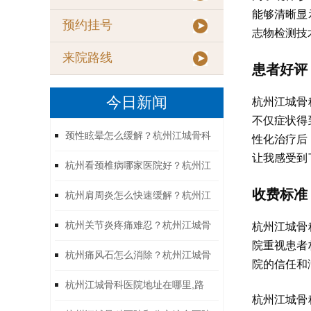
能够清晰显
预约挂号
志物检测技
来院路线
患者好评
今日新闻
杭州江城骨
不仅症状得
颈性眩晕怎么缓解？杭州江城骨科
性化治疗后
让我感受到
[07-23]
杭州看颈椎病哪家医院好？杭州江
收费标准
[07-23]
杭州肩周炎怎么快速缓解？杭州江
[07-23]
杭州江城骨
杭州关节炎疼痛难忍？杭州江城骨
院重视患者
[07-23]
杭州痛风石怎么消除？杭州江城骨
院的信任和
[07-23]
杭州江城骨科医院地址在哪里,路
杭州江城骨