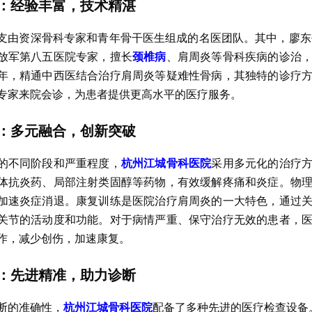
：经验丰富，技术精湛
支由资深骨科专家和青年骨干医生组成的名医团队。其中，廖东
放军第八五医院专家，擅长
颈椎病
、肩周炎等骨科疾病的诊治
年，精通中西医结合治疗肩周炎等疑难性骨病，其独特的诊疗
专家来院会诊，为患者提供更高水平的医疗服务。
：多元融合，创新突破
的不同阶段和严重程度，
杭州江城骨科医院
采用多元化的治疗
体抗炎药、局部注射类固醇等药物，有效缓解疼痛和炎症。物
加速炎症消退。康复训练是医院治疗肩周炎的一大特色，通过
关节的活动度和功能。对于病情严重、保守治疗无效的患者，
作，减少创伤，加速康复。
：先进精准，助力诊断
断的准确性，
杭州江城骨科医院
配备了多种先进的医疗检查设备。