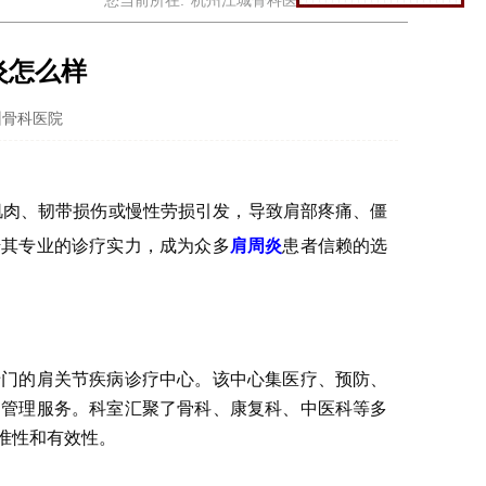
您当前所在:
杭州江城骨科医院
>
肩周炎
>
炎怎么样
州骨科医院
肌肉、韧带损伤或慢性劳损引发，导致肩部疼痛、僵
借其专业的诊疗实力，成为众多
肩周炎
患者信赖的选
专门的肩关节疾病诊疗中心。该中心集医疗、预防、
期管理服务。科室汇聚了骨科、康复科、中医科等多
准性和有效性。